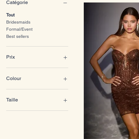
Catégorie
Tout
Bridesmaids
Formal/Event
Best sellers
Prix
80 £GB
390 £GB
Colour
Berry
Black
Taille
Black/Gold
Blue
2XL
Burgundy
3XL
Champagne
L
Champagne/Nude
M