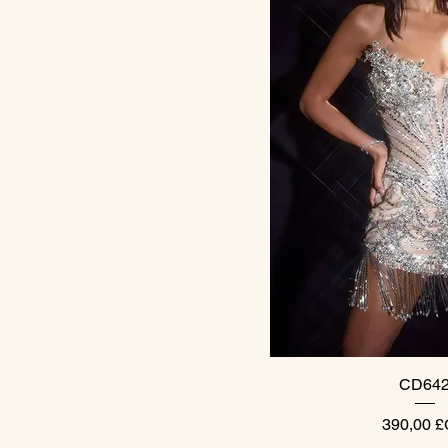
Aperçu ra
CD64
Prix
390,00 