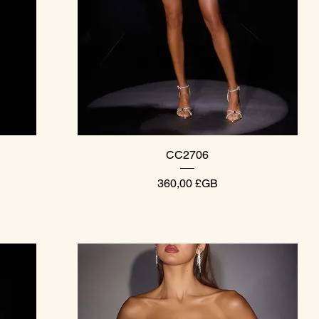
Aperçu rapide
CC2706
Prix
360,00 £GB