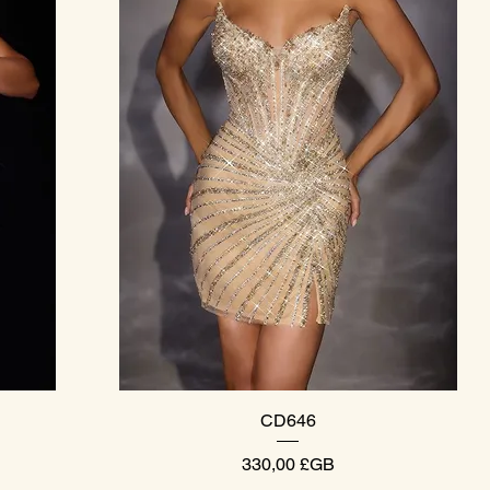
Aperçu rapide
CD646
Prix
330,00 £GB