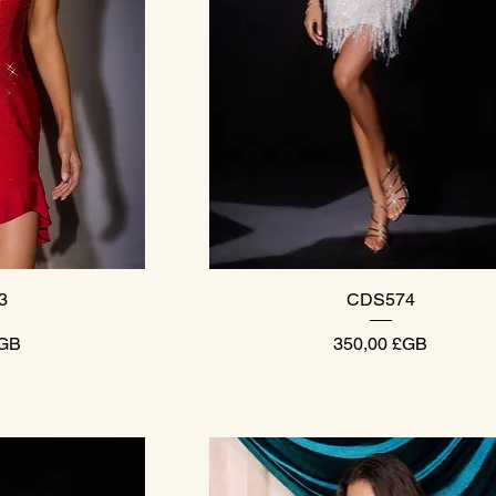
pide
Aperçu rapide
3
CDS574
Prix
£GB
350,00 £GB