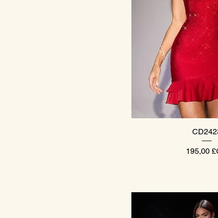
Aperçu ra
CD242
Prix
195,00 