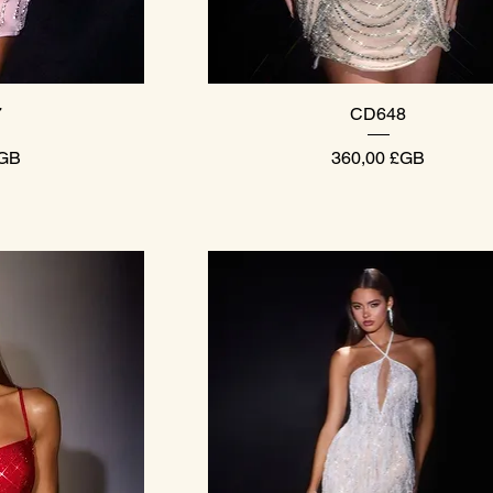
pide
Aperçu rapide
7
CD648
Prix
£GB
360,00 £GB