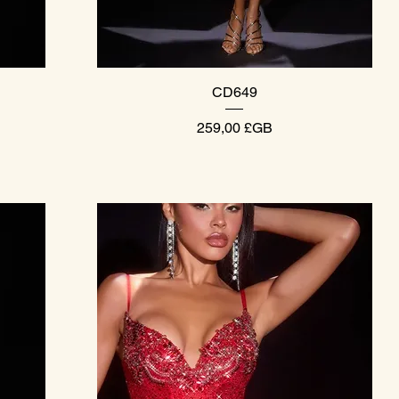
Aperçu rapide
CD649
Prix
259,00 £GB