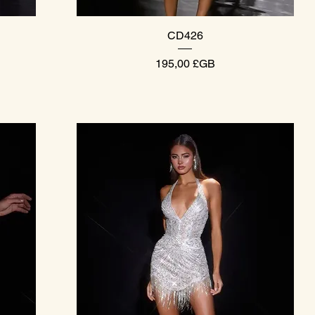
Aperçu rapide
CD426
Prix
195,00 £GB