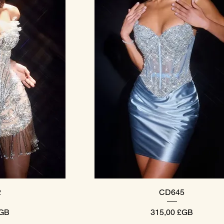
pide
Aperçu rapide
2
CD645
Prix
£GB
315,00 £GB