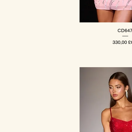
Aperçu ra
CD64
Prix
330,00 