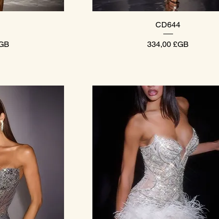
pide
Aperçu rapide
CD644
Prix
£GB
334,00 £GB