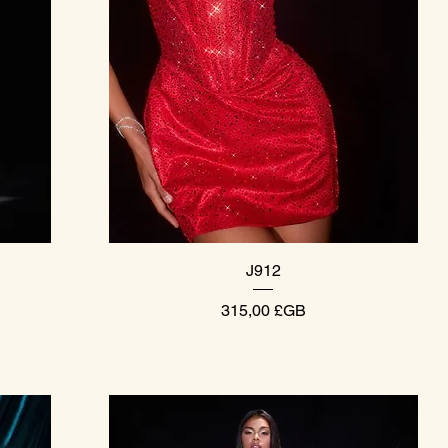
Aperçu rapide
J912
Prix
315,00 £GB