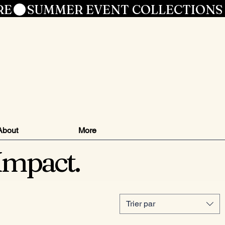
RE
le
About
More
Impact.
Trier par