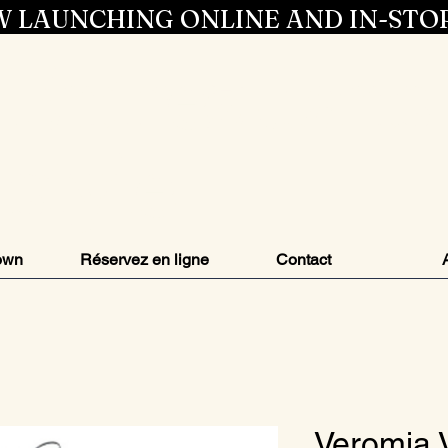
 LAUNCHING ONLINE AND IN-STO
Entrez dans 
style
own
Réservez en ligne
Contact
Veromia