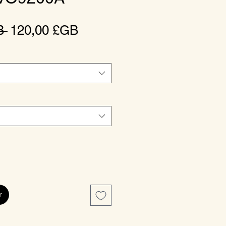
Prix
Prix
B 
120,00 £GB
original
promotionnel
r