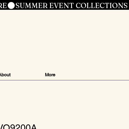
RE
le
About
More
 VO9200A