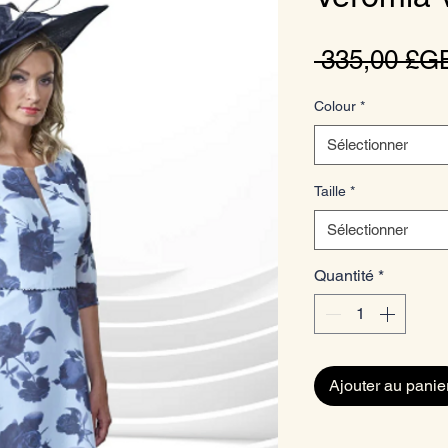
 335,00 £G
Colour
*
Sélectionner
Taille
*
Sélectionner
Quantité
*
Ajouter au panie