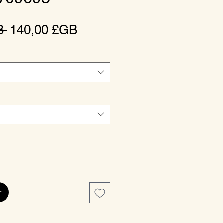
Prix
Prix
B 
140,00 £GB
original
promotionnel
r