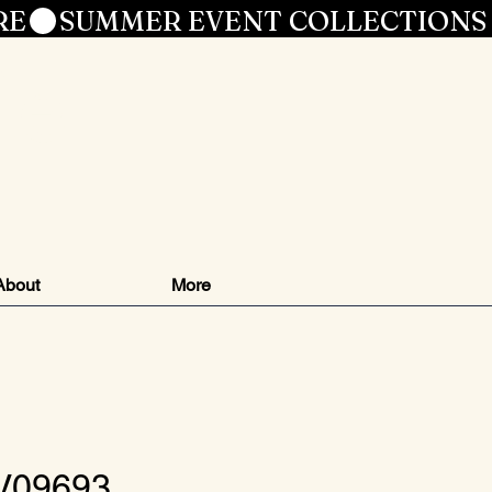
RE
le
About
More
 V09693