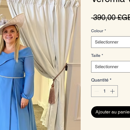
 390,00 £G
Colour
*
Sélectionner
Taille
*
Sélectionner
Quantité
*
Ajouter au panie