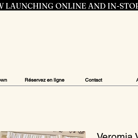
 LAUNCHING ONLINE AND IN-STO
Entrez dans 
style
own
Réservez en ligne
Contact
Veromia