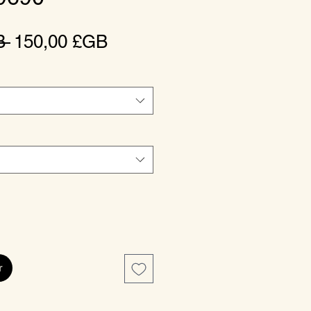
Prix
Prix
B 
150,00 £GB
original
promotionnel
r