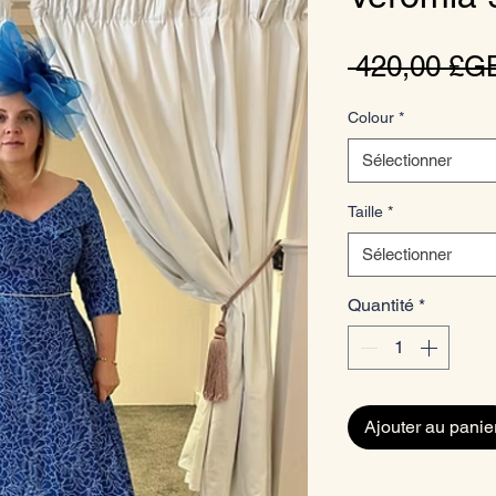
 420,00 £G
Colour
*
Sélectionner
Taille
*
Sélectionner
Quantité
*
Ajouter au panie