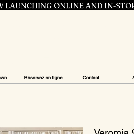
 LAUNCHING ONLINE AND IN-STO
Entrez dans 
style
own
Réservez en ligne
Contact
Veromia 