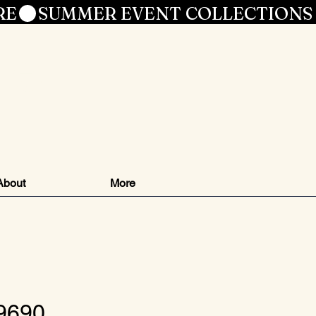
RE
le
About
More
9690