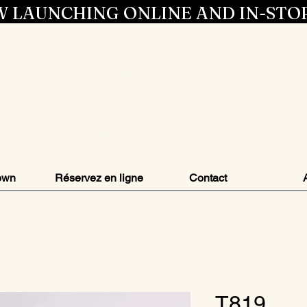
 LAUNCHING ONLINE AND IN-STO
Entrez dans 
style
own
Réservez en ligne
Contact
T819