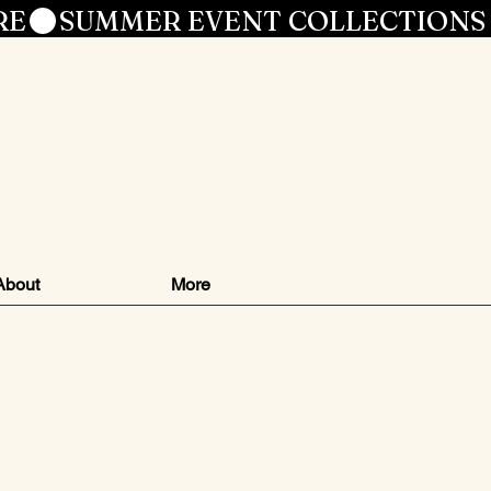
RE
le
About
More