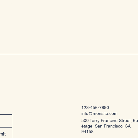
s le
123-456-7890
info@monsite.com
500 Terry Francine Street, 6e
étage, San Francisco, CA
94158
mit