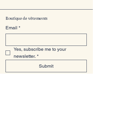
Entrez dans le style
Boutique de vêtements
Email
*
Yes, subscribe me to your 
newsletter.
*
Submit
123-456-7890
info@monsite.com
500 Terry Francine Street, 6e étage,
San Francisco, CA 94158