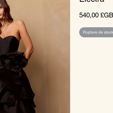
540,00 £G
Rupture de stoc