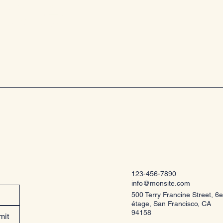
s le
123-456-7890
info@monsite.com
500 Terry Francine Street, 6e
étage, San Francisco, CA
94158
mit