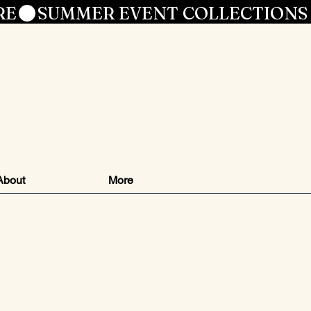
RE
le
About
More