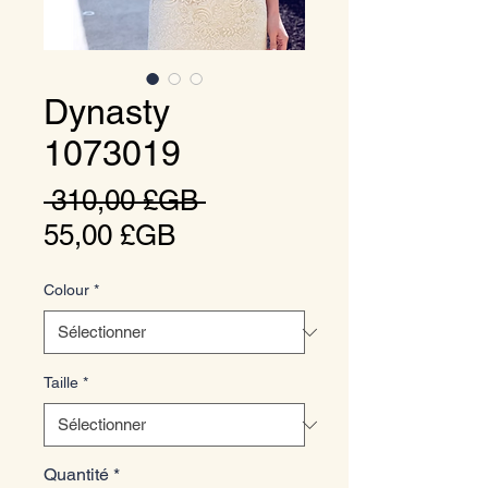
Dynasty
1073019
Prix
 310,00 £GB 
Prix
original
55,00 £GB
promotionnel
Colour
*
Taille
*
Quantité
*