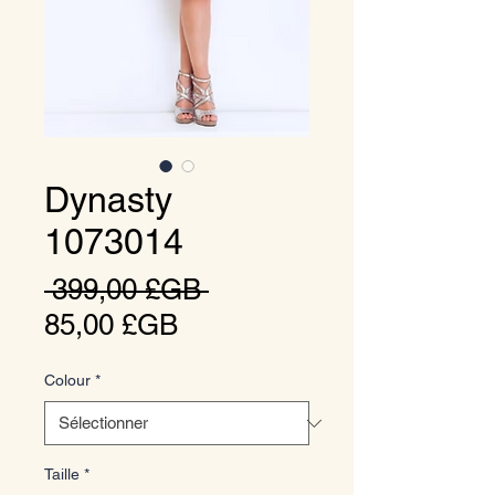
Dynasty
1073014
Prix
 399,00 £GB 
Prix
original
85,00 £GB
promotionnel
Colour
*
Taille
*