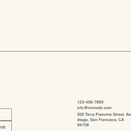
s le
123-456-7890
info@monsite.com
500 Terry Francine Street, 6e
étage, San Francisco, CA
94158
mit